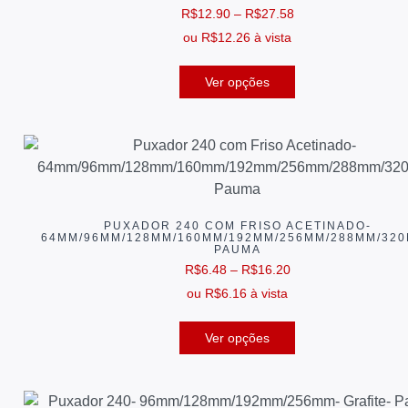
R$
12.90
–
R$
27.58
ou
R$
12.26
à vista
Ver opções
PUXADOR 240 COM FRISO ACETINADO-
64MM/96MM/128MM/160MM/192MM/256MM/288MM/320
PAUMA
R$
6.48
–
R$
16.20
ou
R$
6.16
à vista
Ver opções