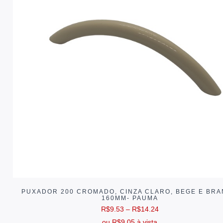
PUXADOR 200 CROMADO, CINZA CLARO, BEGE E BR
160MM- PAUMA
R$
9.53
–
R$
14.24
ou
R$
9.05
à vista