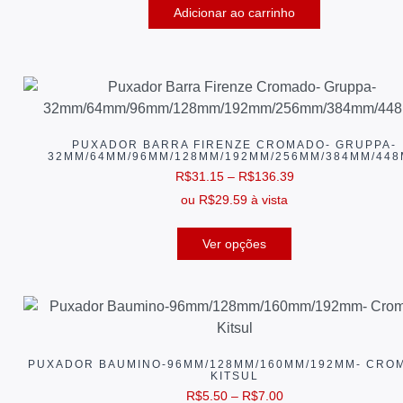
Adicionar ao carrinho
PUXADOR BARRA FIRENZE CROMADO- GRUPPA-
32MM/64MM/96MM/128MM/192MM/256MM/384MM/44
R$
31.15
–
R$
136.39
ou
R$
29.59
à vista
Ver opções
PUXADOR BAUMINO-96MM/128MM/160MM/192MM- CRO
KITSUL
R$
5.50
–
R$
7.00