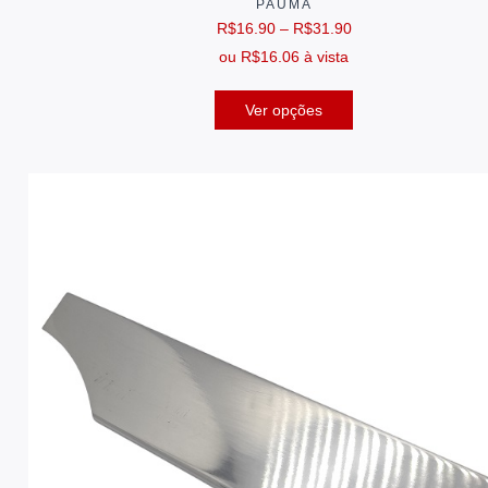
PAUMA
R$
16.90
–
R$
31.90
ou
R$
16.06
à vista
Ver opções