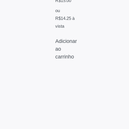
R$
15.00
ou
R$
14.25
à
vista
Adicionar
ao
carrinho