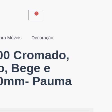
0
ara Móveis
Decoração
00 Cromado,
o, Bege e
60mm- Pauma