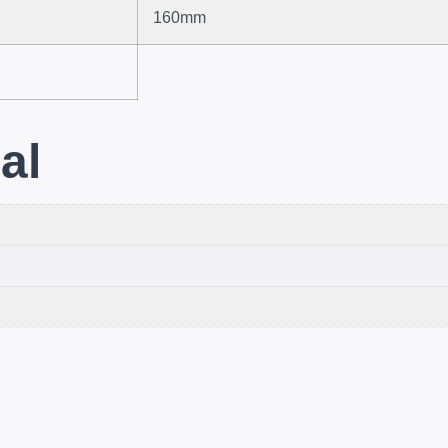
160mm
al