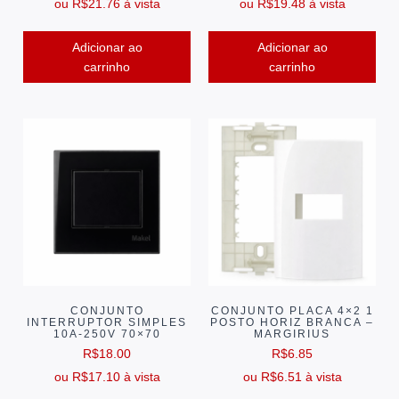
ou
R$
21.76
à vista
ou
R$
19.48
à vista
Adicionar ao
Adicionar ao
carrinho
carrinho
CONJUNTO
CONJUNTO PLACA 4×2 1
INTERRUPTOR SIMPLES
POSTO HORIZ BRANCA –
10A-250V 70×70
MARGIRIUS
R$
18.00
R$
6.85
ou
R$
17.10
à vista
ou
R$
6.51
à vista