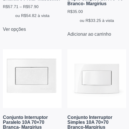
Branco- Margirius
R$
57.71
–
R$
57.90
R$
35.00
ou
R$
54.82
à vista
ou
R$
33.25
à vista
Ver opções
Adicionar ao carrinho
Conjunto Interruptor
Conjunto Interruptor
Paralelo 10A 70×70
Simples 10A 70×70
Branca- Margirius
Branco-Margirius