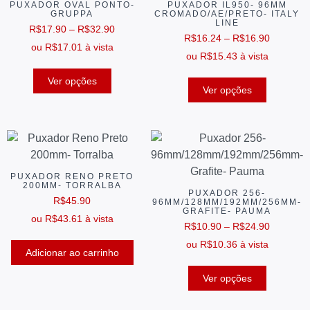
PUXADOR OVAL PONTO-
PUXADOR IL950- 96MM
GRUPPA
CROMADO/AE/PRETO- ITALY
LINE
R$
17.90
–
R$
32.90
R$
16.24
–
R$
16.90
ou
R$
17.01
à vista
ou
R$
15.43
à vista
Ver opções
Ver opções
PUXADOR RENO PRETO
200MM- TORRALBA
PUXADOR 256-
R$
45.90
96MM/128MM/192MM/256MM-
GRAFITE- PAUMA
ou
R$
43.61
à vista
R$
10.90
–
R$
24.90
ou
R$
10.36
à vista
Adicionar ao carrinho
Ver opções