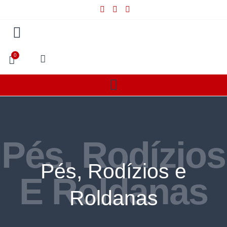
0
Pés, Rodízios
Pés, Rodízios e
E Roldanas
Roldanas