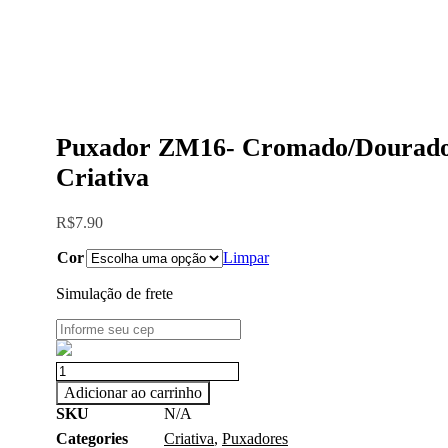
Puxador ZM16- Cromado/Dourado
Criativa
R$
7.90
Cor
Limpar
Simulação de frete
Puxador
ZM16-
Adicionar ao carrinho
Cromado/Dourado
SKU
N/A
Fosco-
Categories
Criativa
,
Puxadores
Criativa