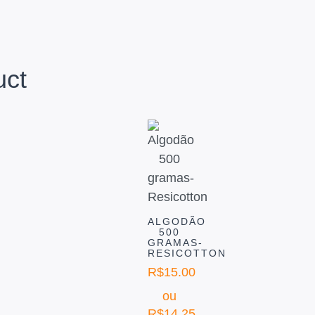
uct
ALGODÃO
500
GRAMAS-
RESICOTTON
R$
15.00
ou
R$
14.25