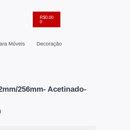
R$
0.00
0
ara Móveis
Decoração
92mm/256mm- Acetinado-
0