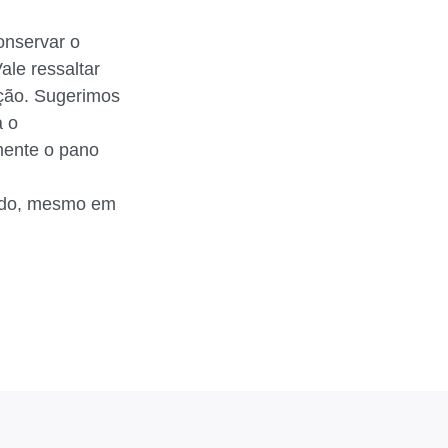
onservar o
ale ressaltar
ção. Sugerimos
a o
mente o pano
cado, mesmo em