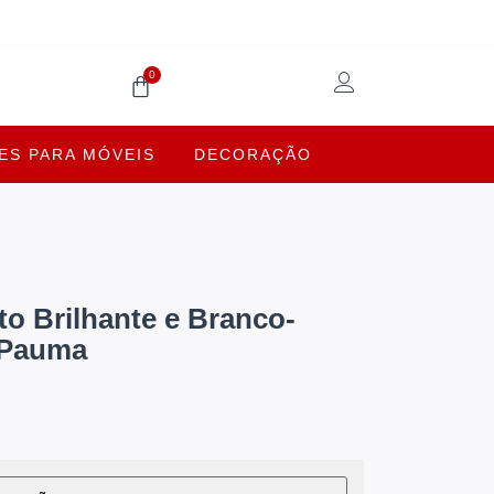
0
S PARA MÓVEIS
DECORAÇÃO
to Brilhante e Branco-
- Pauma