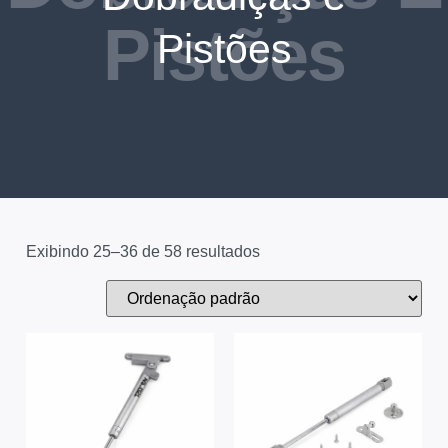
Pistões
Pistões
Exibindo 25–36 de 58 resultados