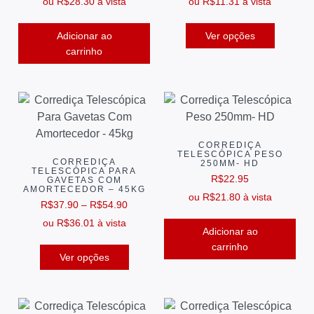
ou
R$
28.30
à vista
ou
R$
11.31
à vista
Adicionar ao
Ver opções
carrinho
CORREDIÇA
TELESCÓPICA PESO
CORREDIÇA
250MM- HD
TELESCÓPICA PARA
R$
22.95
GAVETAS COM
AMORTECEDOR – 45KG
ou
R$
21.80
à vista
R$
37.90
–
R$
54.90
ou
R$
36.01
à vista
Adicionar ao
carrinho
Ver opções