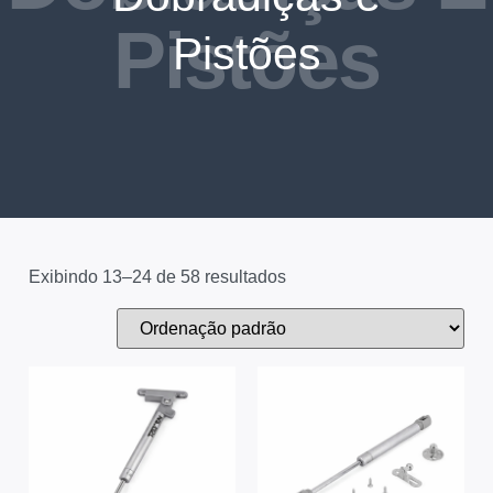
Pistões
Pistões
Exibindo 13–24 de 58 resultados