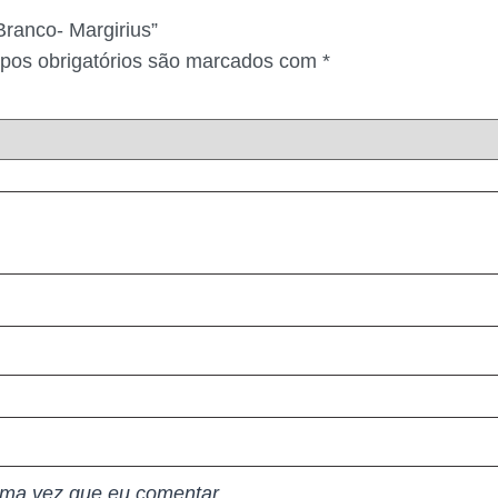
Branco- Margirius”
os obrigatórios são marcados com
*
ima vez que eu comentar.