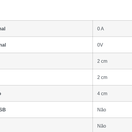
nal
0 A
nal
0V
2 cm
2 cm
o
4 cm
USB
Não
Não