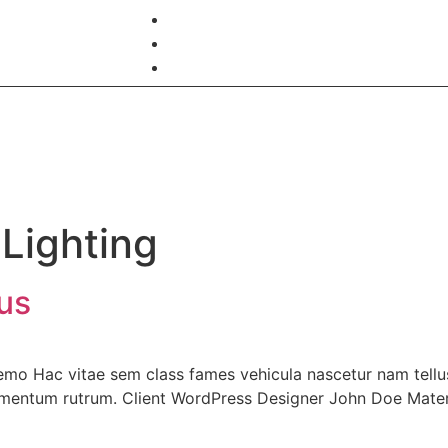
Madeiras e Acabamentos
Componentes para Móveis
:
Lighting
us
 Demo Hac vitae sem class fames vehicula nascetur nam tel
fermentum rutrum. Client WordPress Designer John Doe Ma