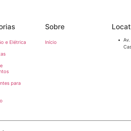
orias
Sobre
Locat
Av.
 e Elétrica
Início
Cas
tas
 e
ntos
tes para
o