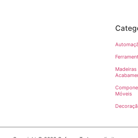
Categ
Automação
Ferramen
Madeiras
Acabame
Componen
Móveis
Decoraçã